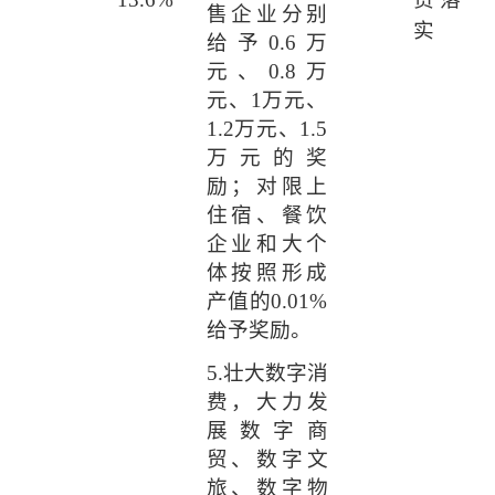
售企业分别
实
给予
0.6
万
元、
0.8
万
元、
1
万元、
1.2
万元、
1.5
万元的奖
励；对限上
住宿、餐饮
企业和大个
体按照形成
产值的
0.01%
给予奖励。
5.
壮大数字消
费，大力发
展数字商
贸、数字文
旅、数字物