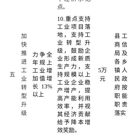
点。
10.
重点支持
工业项目落
地，支持工
加
县工
业转型升
快
商信
级，鼓励企
推
局及
力争全
业形成新质
进
各乡
年规上
生产力，支
工
5
万
镇人
工业增
五
持规模以上
加值增
业
元
民政
工业企业稳
长
13%
转
府按
产增产，提
以上
型
职能
高产能利用
升
职责
效率，并视
级
落实
其经济贡献
给予降本增
效奖励。