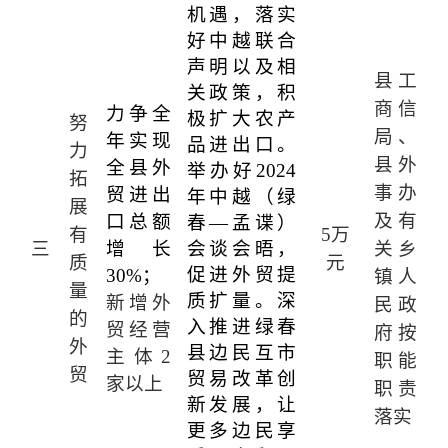
机遇，落实
好中越联合
声明以及相
县工
关政策，积
商信
力争全
极扩大农产
努
局、
年实现
品进出口。
力
县外
全县外
举办好
2024
拓
事办
贸进出
年中越（绿
展
及有
口总额
春—孟谍）
有
5
万
三
增长
会谈会晤，
关乡
质
元
促进外贸提
30%
；
镇人
量
质扩量。深
新增外
民政
的
入推进绿春
贸经营
府按
外
县边民互市
主体
2
职能
贸
贸易改革创
家以上
职责
新发展，让
落实
更多边民享