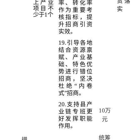
责落
上产业
率、转化率
项目不
实
作为重要考
少于
1
个
核指标，提
升招商引资
实效。
19.
引导各地
结合资源禀
赋、产业基
础、特色优
势进行错位
招商，坚决
杜绝“内卷
式”招商。
20.
支持县产
10
万
业链专班更
好发挥职能
元
作用。
统筹
措