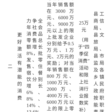
当年销售额
在
3000
万
县工
元、
6000
万
力争全
商信
25
万
元、
9000
万
年社会
局、
元
元以上的限
消费品
更
县文
上批发企业
（用
零售总
好
旅
分别给予
0.5
额增长
于
“四
激
局、
万元、
1
万
8%
，批
季促
活
县市
元、
2
万元的
发、零
消费”
有
监局
奖励；对当
二
售、住
活动
年销售额在
潜
及各
宿、餐
和限
800
万元、
能
乡镇
饮分别
上社
1000
万元、
的
人民
增长
消行
2000
万、
消
政府
6%
、
4000
万元、
业报
费
按职
8%
、
6000
万元以
数奖
能职
14%
、
上的限上零
补）
13.6%
责落