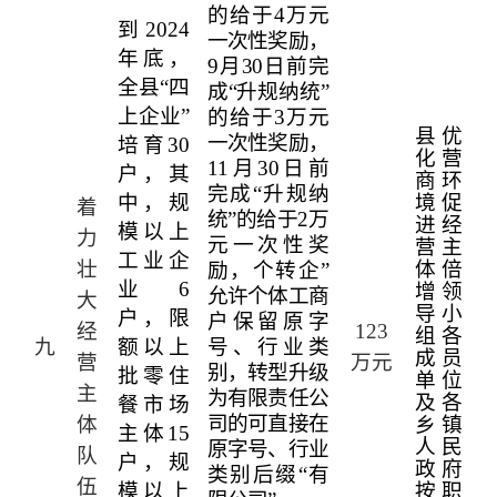
的给于
4
万元
到
2024
一次性奖励，
年底，
9
月
30
日前完
全县“四
成“升规纳统”
上企业”
的给于
3
万元
县优
一次性奖励，
培育
30
化营
11
月
30
日前
户，其
商环
完成“升规纳
中，规
境促
着
统”的给于
2
万
进经
模以上
力
元一次性奖
营主
工业企
壮
体倍
励，个转企”
业
6
增领
允许个体工商
大
导小
户，限
户保留原字
经
123
组各
九
额以上
号、行业类
成员
营
万元
别，转型升级
批零住
单位
主
为有限责任公
及各
餐市场
司的可直接在
体
乡镇
主体
15
人民
原字号、行业
队
户，规
政府
类别后缀“有
伍
模以上
按职