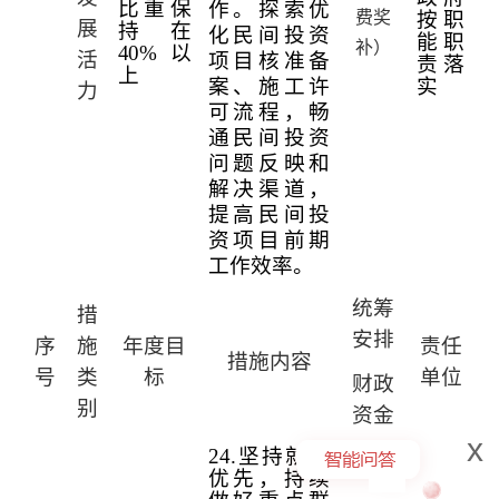
比重保
作。探索优
费奖
按职
展
持在
化民间投资
能职
补）
40%
以
活
项目核准备
责落
上
案、施工许
实
力
可流程，畅
通民间投资
问题反映和
解决渠道，
提高民间投
资项目前期
工作效率。
统筹
措
安排
序
施
年度目
责任
措施内容
号
类
标
单位
财政
别
资金
x
24.
坚持就业
优先，持续