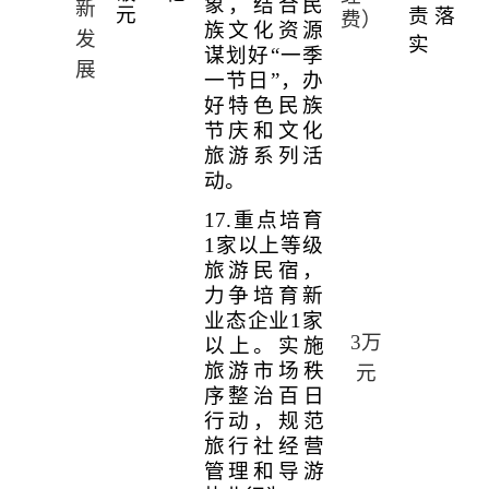
象，结合民
新
元
责落
费）
族文化资源
发
实
谋划好“一季
展
一节日”，办
好特色民族
节庆和文化
旅游系列活
动。
17.
重点培育
1
家以上等级
旅游民宿，
力争培育新
业态企业
1
家
3
万
以上。
实施
旅游市场秩
元
序整治百日
行动，规范
旅行社经营
管理和导游