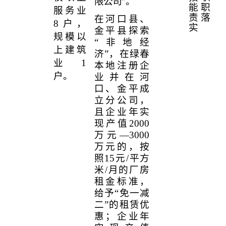
限公司”。
能职
服务业
责落
在河口县、
8
户，
实
金平县探索
规模以
“非地经
上建筑
济”，在绿春
业
1
本地注册企
户。
业并在河
口、金平成
立分公司，
且企业年实
现产值
2000
万元—
3000
万元的，按
照
15
元
/
平方
米
/
月的厂房
租金标准，
给予“免一减
二”的租赁优
惠；企业年