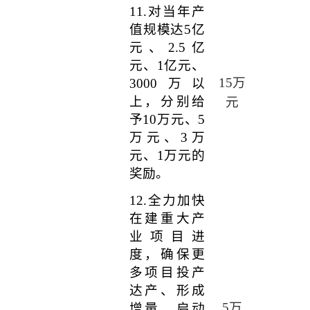
11.
对当年产
值规模达
5
亿
元、
2.5
亿
元、
1
亿元、
15
万
3000
万以
上，分别给
元
予
10
万元、
5
万元、
3
万
元、
1
万元的
奖励。
12.
全力加快
在建重大产
业项目进
度，确保更
多项目投产
达产、形成
5
万
增量。启动