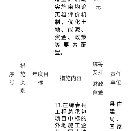
实施亩均论
元
英雄评价机
制，优化土
地、能源、
资金、政策
等要素配
置。
统筹
措
安排
序
施
年度目
责任
措施内容
号
类
标
单位
财政
别
资金
县住
13.
在绿春县
建
工程总承包
项目中标的
局、
外地施工企
国家