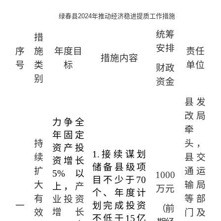
绿春县
2024年推动经济稳进提质
工作
措施
统筹
措
安排
序
施
年度目
责任
措施内容
号
类
标
单位
财政
别
资金
县发
改局
力争
全
牵
年
固定
持
头，
资产投
1.
接续谋划
续
县交
资增长
储备县级项
扩
通运
5
%
以
1000
目不少于
70
大
输局
上
，
产
万元
个、年度计
有
等部
业投资
一
划完成投资
（前
增长
效
门及
不低于
15
亿