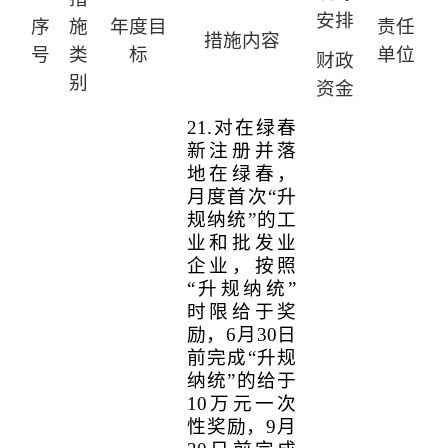
安排
序
施
年度目
责任
措施内容
号
类
标
单位
财政
别
资金
21.
对在绿春
新注册并落
地在绿春，
月度首次“升
规纳统”的工
业和批发业
企业，按照
“升规纳统”
时限给于奖
励，
6
月
30
日
前完成“升规
纳统”的给于
10
万元一次
性奖励，
9
月