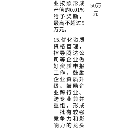
业按照形成
50
万
产值的
0.01%
元
给予奖励，
最高不超过
5
万元。
15.
优化资质
资格管理，
指导腾达公
司等企业做
好资质申报
工作，鼓励
企业资质升
级。鼓励企
业跨行业、
跨专业兼并
重组，形成
一批有较强
竞争力和影
响力的龙头