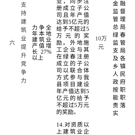
业，同步注
金融
支
册成立子公
监督
持
司且年产值
管理
建
达到
5
亿元的
总局
力争全
给予不超过
5
筑
年本地
绿春
万元的奖
业
10
万
建筑业
六
励。外地施
监管
产值增
提
元
工企业与其
支局
长
27%
升
在绿春注册
以上
及各
成立的子公
竞
乡镇
司以联合体
争
人民
方式参与我
力
政府
县项目建设
按职
年产值达到
5
能职
亿元的给予
不超过
5
万元
责落
的奖励。
实
14.
对资质以
上建筑业企