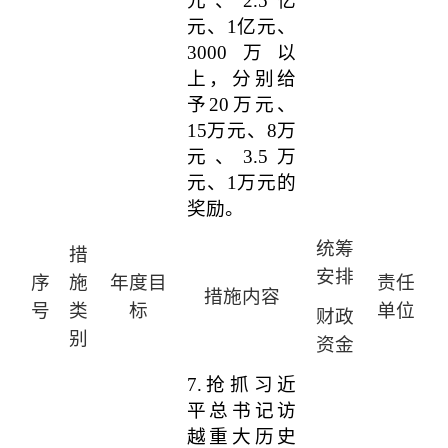
元、
2.5
亿
元、
1
亿元、
3000
万以
上，分别给
予
20
万元、
15
万元、
8
万
元、
3.5
万
元、
1
万元的
奖励。
统筹
措
安排
序
施
年度目
责任
措施内容
号
类
标
单位
财政
别
资金
7.
抢抓习近
平总书记访
越重大历史