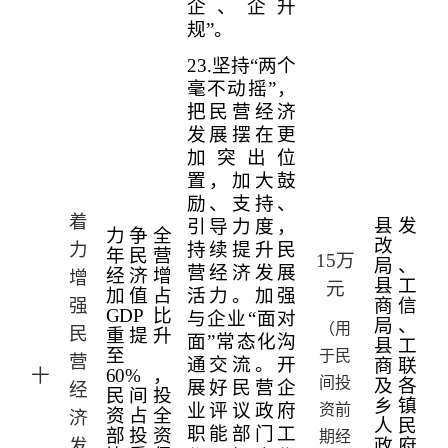
企、企升
规”。
23.
坚持“两个
毫不动摇”，
把民营经济
发展摆在更
加突出位
置，加大鼓
励、支持、
着
县发
引导力度，
力争全
改
力
持续提升民
年民营
15
万
局、
营经济发展
经济增
增
县工
元
加值占
活力。加强
强
商信
GDP
比
与企业“面对
局、
（用
民
重提升
面”常态化沟
县工
至
于民
营
通交流。开
商联
十
60%
，
间投
及各
展好民营企
经
民间投
乡镇
业评议政府
资前
资占全
济
人民
职能部门工
部投资
期经
发
政府