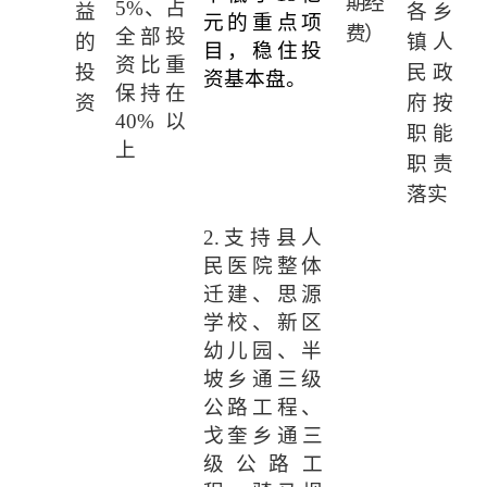
期经
5
%
、占
益
各乡
元的重点项
费）
全部投
的
镇人
目，稳住投
资比重
投
民政
资基本盘。
保持在
资
府按
40%
以
职能
上
职责
落实
2.
支持县人
民医院整体
迁建、思源
学校、新区
幼儿园、半
坡乡通三级
公路工程
、
戈奎乡通三
级公路工