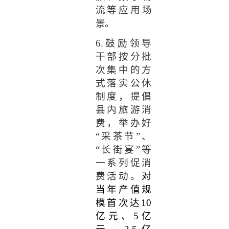
流等应用场
景。
6.
鼓励领导
干部按分批
次集中的方
式落实公休
制度，提倡
县内旅游消
费，举办好
“采茶节”、
“长街宴”等
一系列促消
费活动。
对
当年产值规
模首次达
10
亿元、
5
亿