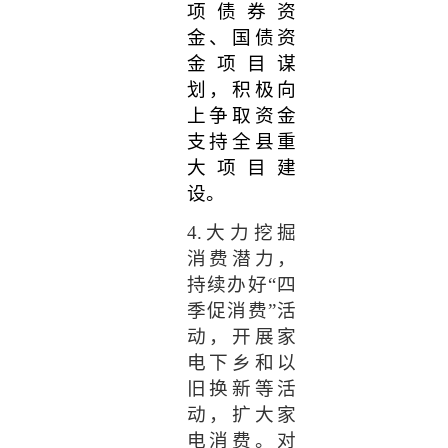
项债券资
金
、
国债
资
金项目谋
划
，积极向
上
争取
资金
支持全县重
大项目建
设。
4.
大力挖掘
消费潜力，
持续办好“四
季促消费”活
动，开展家
电下乡和以
旧换新等活
动，扩大家
电消费。对