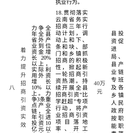
执业行为。
18.
贯彻落实
云南省务实
招商三年行
力争全
动计划，调
县投
年全县
省外产
动上和下、
资促
业到位
条和块、部
进
着
资金增
门和乡镇抓
局、
长
20%
力
招商的积极
以上，
县产
提
性，掀起新
实际利
业链
一轮招商引
升
用外资
专班
资热潮。持
增长
招
40
万
八
10%
以
及各
续开展全县
商
元
上。力
招商引资“比
乡镇
争
3
条重
引
学赶超”专项
人民
点产业
资
行动，将产
政府
链，全
业招商引资
实
年引进
按职
项目落地
投资
10
效
能职
率、开工
亿元以