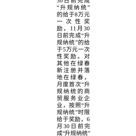
30
日前完成
“升规纳统”
的给于
8
万元
一次性奖
励，
11
月
30
日前完成“升
规纳统”的给
于
5
万元一次
性奖励。对
其他在绿春
新注册并落
地在绿春，
月度首次“升
规纳统的商
贸服务业企
业，按照“升
规纳统”时限
给于奖励，
6
月
30
日
前完
成
“升规纳统”