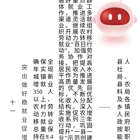
做好重点群
体就业工
作，推进多
渠道灵活就
业。继续组
织开展农村
劳动力转移
就业“百日行
动”，加强劳
务协作对
确保全
县人
接。把提高
突
年实现
居民收入水
社
平作为推进
出
城镇新
局、
高质量发展
增就业
县农
做
的优先目
350
人
科局
好
标，不断优
以上、
及各
化收入分配
十
稳
农村劳
结构。深入
——
乡镇
一
就
实施促农增
动力转
人民
收系列三年
业
移就业
政府
行动，巩固
促
总量保
按职
提升“一县一
持在
8.4
能职
增
业”示范创建