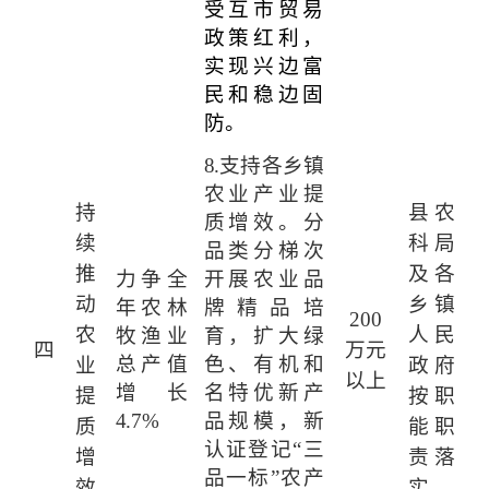
受互市贸易
政策红利，
实现兴边富
民和稳边固
防。
8.
支持各乡镇
农业产业提
持
县农
质增效。分
续
科局
品类分梯次
推
及各
力争全
开展农业品
动
乡镇
年农林
牌精品培
200
农
人民
牧渔业
育，扩大绿
四
万元
总产值
色、有机和
业
政府
以上
增长
名特优新产
提
按职
4.7%
品规模，新
质
能职
认证登记“三
增
责落
品一标”农产
效
实