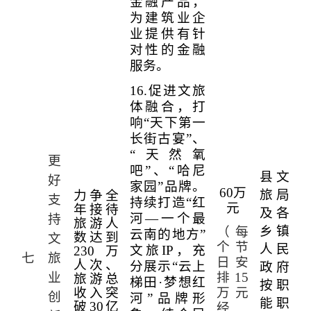
金融产品，
为建筑业企
业提供有针
对性的金融
服务。
16.
促进文旅
体融合，打
响“天下第一
长街古宴”、
“天然氧
更
吧”、“哈尼
县文
好
家园”品牌。
60
万
旅局
力争全
支
持续打造“红
元
年接待
及各
河—一个最
持
旅游人
乡镇
（每
云南的地方”
数达到
文
个节
人民
文旅
IP
，充
230
万
七
旅
日安
人次、
分展示“云上
政府
业
排
15
旅游总
梯田·梦想红
按职
收入突
万元
创
河”品牌形
能职
破
30
亿
经