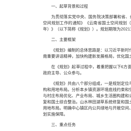
一、起草背景和过程
为贯彻落实党中央、国务院决策部署和省、
空间规划工作的通知》《云南省国土空间规划（202
年）》（以下简称《规划》）。规划期限为2021至
二、主要框架
《规划》编制的总体思路是：以习近平新时
南重要讲话精神，加快构建新发展格局，优化国
在《规划》起草过程中，着重把握以下6方
政府主导、公众参与。
《规划》共由八个部分组成，一是规划定位
构和用地布局。分析本乡镇资源环境底线约束和
与村庄布局优化、产业布局、城乡生活圈构建和
复和国土综合整治。山水林田湖草系统修复和国
用地布局。明确中心镇区内公共绿地与开敞空间
划实施保障。
三、重点任务