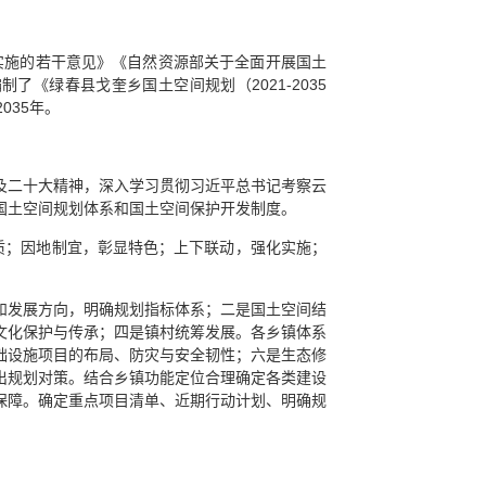
实施的若干意见》《自然资源部关于全面开展国土
制了《绿春县戈奎乡国土空间规划（2021-2035
035年。
及二十大精神，深入学习贯彻习近平总书记考察云
国土空间规划体系和国土空间保护开发制度。
质；因地制宜，彰显特色；上下联动，强化实施；
和发展方向，明确规划指标体系；二是国土空间结
文化保护与传承；四是镇村统筹发展。各乡镇体系
础设施项目的布局、防灾与安全韧性；六是生态修
出规划对策。结合乡镇功能定位合理确定各类建设
保障。确定重点项目清单、近期行动计划、明确规