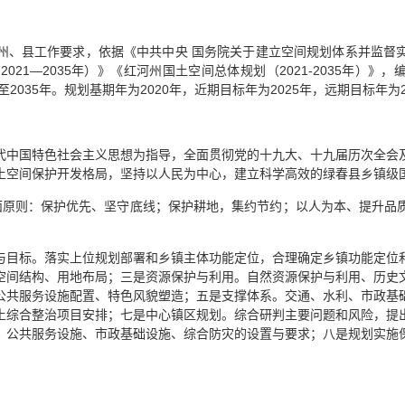
州、县工作要求，依据《中共中央 国务院关于建立空间规划体系并监督
1—2035年）》《红河州国土空间总体规划（2021-2035年）》，编
2035年。规划基期年为2020年，近期目标年为2025年，远期目标年为2
代中国特色社会主义思想为指导，全面贯彻党的十九大、十九届历次全会
土空间保护开发格局，坚持以人民为中心，建立科学高效的绿春县乡镇级
面原则：保护优先、坚守底线；保护耕地，集约节约；以人为本、提升品
与目标。落实上位规划部署和乡镇主体功能定位，合理确定乡镇功能定位
空间结构、用地布局；三是资源保护与利用。自然资源保护与利用、历史
公共服务设施配置、特色风貌塑造；五是支撑体系。交通、水利、市政基
土综合整治项目安排；七是中心镇区规划。综合研判主要问题和风险，提
、公共服务设施、市政基础设施、综合防灾的设置与要求；八是规划实施