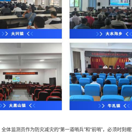
体监测员作为防灾减灾的“第一道哨兵”和“前哨”，必须时刻绷紧