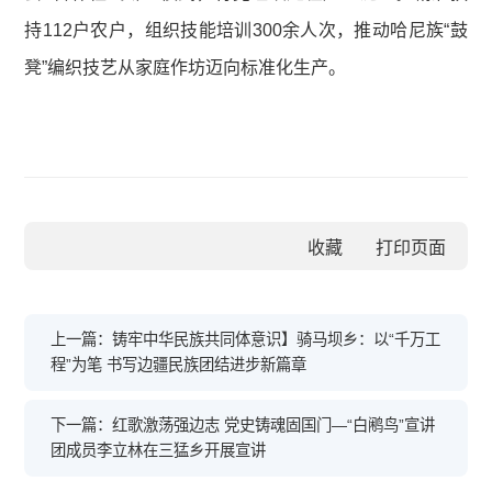
持112户农户，组织技能培训300余人次，推动哈尼族“鼓
凳”编织技艺从家庭作坊迈向标准化生产。
收藏
上一篇：铸牢中华民族共同体意识】骑马坝乡：以“千万工
程”为笔 书写边疆民族团结进步新篇章​
下一篇：红歌激荡强边志 党史铸魂固国门—“白鹇鸟”宣讲
团成员李立林在三猛乡开展宣讲