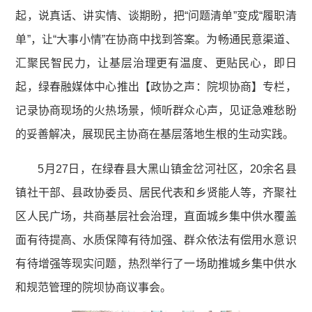
起，说真话、讲实情、谈期盼，把“问题清单”变成“履职清
单”，让“大事小情”在协商中找到答案。为畅通民意渠道、
汇聚民智民力，让基层治理更有温度、更贴民心，即日
起，绿春融媒体中心推出【政协之声：院坝协商】专栏，
记录协商现场的火热场景，倾听群众心声，见证急难愁盼
的妥善解决，展现民主协商在基层落地生根的生动实践。
5月27日，在绿春县大黑山镇金岔河社区，20余名县
镇社干部、县政协委员、居民代表和乡贤能人等，齐聚社
区人民广场，共商基层社会治理，直面城乡集中供水覆盖
面有待提高、水质保障有待加强、群众依法有偿用水意识
有待增强等现实问题，热烈举行了一场助推城乡集中供水
和规范管理的院坝协商议事会。