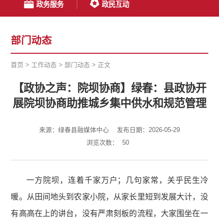
政务服务
政民互动
部门动态
首页
>
工作动态
>
部门动态
>
正文
【政协之声：院坝协商】绿春：县政协开
展院坝协商助推城乡集中供水和规范管理
来源：绿春县融媒体中心
发布日期：2026-05-29
浏览次数：
50
一方院坝，连着千家万户；几句家常，关乎民生冷
暖。从田间地头到农家小院，从家长里短到发展大计，没
有高高在上的讲台，没有严肃刻板的流程，大家围坐在一