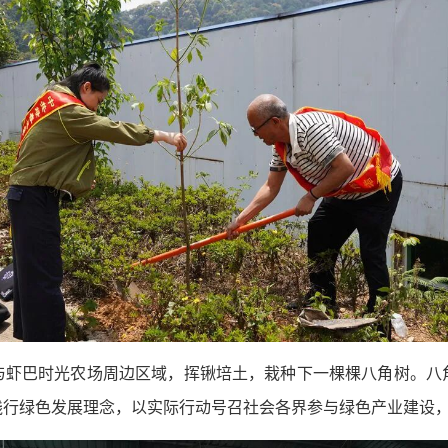
与虾巴时光农场周边区域，挥锹培土，栽种下一棵棵八角树。八
践行绿色发展理念，以实际行动号召社会各界参与绿色产业建设