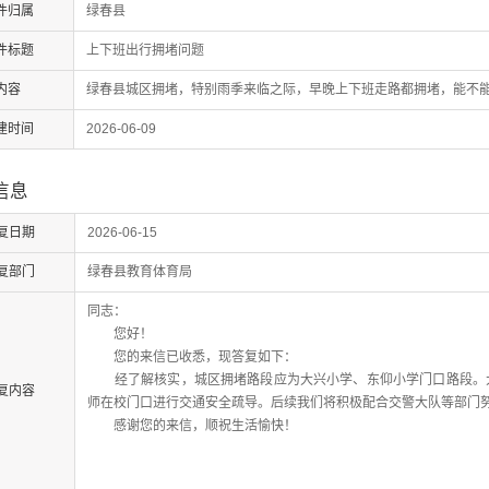
件归属
绿春县
件标题
上下班出行拥堵问题
内容
绿春县城区拥堵，特别雨季来临之际，早晚上下班走路都拥堵，能不能
建时间
2026-06-09
信息
复日期
2026-06-15
复部门
绿春县教育体育局
同志：
您好！
您的来信已收悉，现答复如下：
经了解核实，城区拥堵路段应为大兴小学、东仰小学门口路段。大
复内容
师在校门口进行交通安全疏导。后续我们将积极配合交警大队等部门
感谢您的来信，顺祝生活愉快！