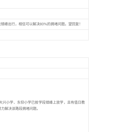
错峰出行，相信可以解决80%的拥堵问题。望回复！
兴小学、东仰小学已按学段错峰上放学，且有值日教
努力解决该路段拥堵问题。