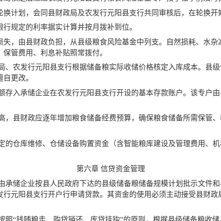
轮换计划，会同县财政局及农发行元阳县支行共同审核后，在轮换开
银行规定的利率据实计算并按月拨补到位。
损失，由县财政负担，从县级粮食风险基金中列支。自然损耗、水杂
，保管费用、利息补贴照常拨付。
政局、农发行元阳县支行根据储备粮实际收储价格核定入库成本。县
擅自更改。
全额存入承储企业在农发行元阳县支行开设的基本存款账户。该专户
提高，县财政应逐年增加粮食储备经费预算，确保粮食储备所需保管
一定的仓库维修、仓储设备购置资金（含智能粮库建设及管理费用、
第六章 信贷资金管理
，由承储企业按县人民政府下达的县级储备粮储备规模计划批示文件
发行元阳县支行开户行申请贷款。其资金的使用必须主动接受县财政
按照“钱随粮走、购贷销还、库贷挂钩”的原则，根据县级储备粮收