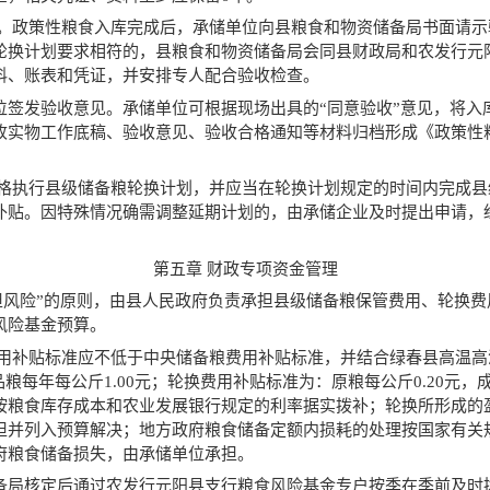
度。政策性粮食入库完成后，承储单位向县粮食和物资储备局书面请
轮换计划要求相符的，县粮食和物资储备局会同县财政局和农发行元
料、账表和凭证，并安排专人配合验收检查。
位签发验收意见。承储单位可根据现场出具的“同意验收”意见，将入
收实物工作底稿、验收意见、验收合格通知等材料归档形成《政策性
严格执行县级储备粮轮换计划，并应当在轮换计划规定的时间内完成
补贴。因特殊情况确需调整延期计划的，由承储企业及时提出申请，
第五章 财政专项资金管理
担风险”的原则，由县人民政府负责承担县级储备粮保管费用、轮换
风险基金预算。
费用补贴标准应不低于中央储备粮费用补贴标准，并结合绿春县高温
品粮每年每公斤1.00元；轮换费用补贴标准为：原粮每公斤0.20元，
按粮食库存成本和农业发展银行规定的利率据实拨补；轮换所形成的
担并列入预算解决；地方政府粮食储备定额内损耗的处理按国家有关
府粮食储备损失，由承储单位承担。
备局核定后通过农发行元阳县支行粮食风险基金专户按季在季前及时