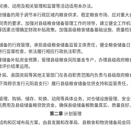
、轮换、动用及相关管理和监督等活动适用本办法。
府储备的用于调节本行政区域内粮食供求、稳定粮食市场、应对重大
政同责的要求，加强对县级粮食储备管理工作的领导，建立健全工作
等因素合理确定财政补贴政策。加强县级粮食储备基础设施、质量检
食储备的行政管理，承担县级粮食储备监管主体责任，健全粮食储备
进行监督检查，依法履行相应行政执法职责。
排储备补贴资金预算，管理县级粮食风险基金专户，办理县级政府粮
效评价结果运用。
计局、县国资局等其他主管部门在各自职责范围内负责与县级政府粮
以下简称农发行元阳县支行）履行县级粮食储备信贷支持和监管责任
的管理、购销、储存、轮换、动用等具体业务，对仓储设施管理、安
贴费用及县级储备粮贷款资金，确保县级储备粮数量真实、质量良好
第二章
计划管理
种结构和区域布局方案，由县发展和改革局、县粮食和物资储备局会