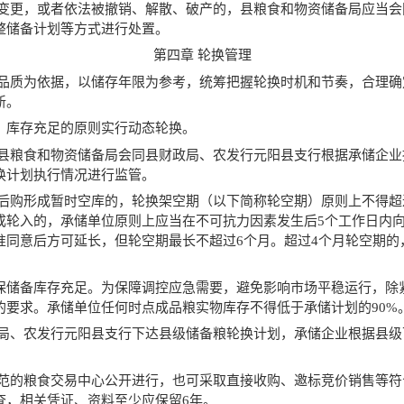
项变更，或者依法被撤销、解散、破产的，县粮食和物资储备局应当
整储备计划等方式进行处置。
第四章 轮换管理
存品质为依据，以储存年限为参考，统筹把握轮换时机和节奏，合理
新。
、库存充足的原则实行动态轮换。
，县粮食和物资储备局会同县财政局、农发行元阳县支行根据承储企
换计划执行情况进行监管。
销后购形成暂时空库的，轮换架空期（以下简称轮空期）原则上不得超
成轮入的，承储单位原则上应当在不可抗力因素发生后5个工作日内
准同意后方可延长，但轮空期最长不超过6个月。超过4个月轮空期的
保储备库存充足。为保障调控应急需要，避免影响市场平稳运行，除
的要求。承储单位任何时点成品粮实物库存不得低于承储计划的90%
政局、农发行元阳县支行下达县级储备粮轮换计划，承储企业根据县
规范的粮食交易中心公开进行，也可采取直接收购、邀标竞价销售等
查，相关凭证、资料至少应保留6年。