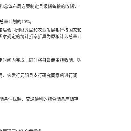
种和总体布局方案制定县级储备粮的收储计
总量计划的70%。
备局会同州财政局和农业发展银行按国家和
国家规定的统计折率折算为原粮计入总量计
定时间内完成。同时将县级储备粮收储、购
局、农发行元阳县支行研究同意后进行调
仓储条件优越、交通便利的粮食储备库储存