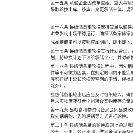
第十五条 承储企业因改革重组、重大事
采取轮换出库、移库、变更承储主体、调
第十六条 县级储备粮轮换安排应当以储
避免影响市场平稳运行，确保储备常储常
成品粮储备可以按照权属明确、即出即入
第十七条 县级储备粮轮换实行计划管理
划，将轮换计划下达给承储企业，并对轮
第十八条 县级储备粮轮换过程中，因先
件等不可抗力因素，在规定时间内不能完
展银行提出延长轮换架空期的申请，经批
除外）。
县级储备粮轮出后应当及时组织轮入，确
月末实物库存符合全州粮食实物库存总量
第十九条 县粮食和物资储备局会同县财
取先销后购、先购后销等方式进行轮换。
第二十条 县级储备粮的轮换原则上通过
公开、公平、公正原则，做到全程留痕备