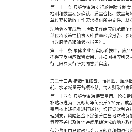
第二十一条 县级储备粮实行轮换验收制
检测和数量初步确认，质量合格、数量与
单位要按验收工作要求提供所需文件、材
现场验收完成后，验收工作组应向承储单
单位将政策性粮食入库质量检验报告、验
《政府储备粮油验收报告》。
第二十二条 承储企业在实际轮换中，应
不得享受相应保管费用，并扣回相应利息
行元阳县支行研究同意后实施。
第二十三条 按照“谁储备、谁补贴、谁承
耗、水杂减量等各项补贴，纳入财政粮食
第二十四条 县级储备粮保管费用、轮换
补贴标准为：原粮每年每公斤0.30元，成
费用按上述标准进行拨补；银行贷款利息
理列支，风险基金不足部分由当地财政负
管理不善以及其他违反承储造成的地方政
保管费用由县财政局会同县粮食和物资储