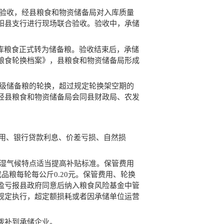
示验收，经县粮食和物资储备局对入库质量
阳县支行进行现场联合验收。验收中，承储
库粮食正式转为储备粮。验收结束后，承储
粮食轮换档案》，县粮食和物资储备局形成
县级储备粮的轮换，超过规定轮换架空期的
经县粮食和物资储备局会同县财政局、农发
费用、银行贷款利息、价差亏损、自然损
高湿气候特点适当提高补贴标准。保管费用
成品粮每轮每公斤0.20元。保管费用、轮换
盈亏报县政府同意后纳入粮食风险基金中管
规定执行，超定额损耗或者因承储单位运营
拨补到承储企业。