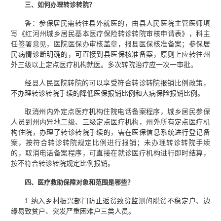
三、如何办理转诊转院？
答：参保居民需转往县外就医的，由县人民医院主管医师填
写《红河州城乡居民基本医疗保险转诊转院审核申请表》，科主
任签署意见，医院医保办审核盖章，报县医保核准备案；参保居
民病情诊断明确的，可直接到县医保核准备案，原则上应转往州
外三级以上定点医疗机构就医。多次转院治疗应一次一审批。
经县人民医院转院的可以享受符合转诊转院报销比例政策，
不办理转诊转院手续的降低医保报销比例和大病保险报销比例。
取消州内外定点医疗机构住院电话备案程序，城乡居民参保
人员到州内异地二级、三级定点医疗机构，州外所有定点医疗机
构住院，办理了转诊转院手续的，需在医保信息系统进行登记备
案，按符合转诊转院规定比例进行报销；未办理转诊转院手续
的，取消电话备案程序，可直接在就诊医疗机构进行即时结算，
按不符合转诊转院规定比例报销。
四、医疗救助保障对象和范围是哪些？
1.纳入乡村振兴部门防止返贫致贫监测的脱贫不稳定户、边
缘易致贫户、突发严重困难户三类人员。