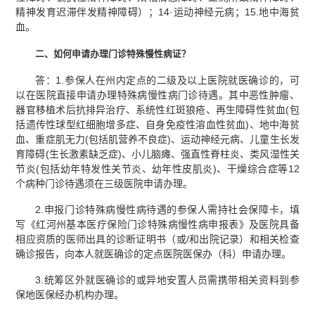
精神发育迟滞伴发精神障碍）；14·运动神经元病；15.地中海贫
血。
二、如何申请办理门诊特殊慢性病证？
答：1.参保人在州内定点的二级及以上医院就医确诊的，可
以在医院直接申请办理特殊病慢性病门诊待遇。其中恶性肿瘤、
器官移植术后抗排异治疗、系统性红斑狼疮、再生障碍性贫血(包
括遗传性球型红细胞增多症、自身免疫性溶血性贫血)、地中海贫
血、重症肌无力(包括肌营养不良症)、运动神经元病、儿童生长发
育障碍(生长激素缺乏症)、小儿脑瘫、强直性脊柱炎、类风湿性关
节炎(包括幼年特发性关节炎、幼年性皮肌炎)、干燥综合症等12
个病种门诊待遇须在三级医院申请办理。
2.申报门诊特殊病慢性病待遇的参保人需持社会保障卡，填
写《红河州基本医疗保险门诊特殊病慢性病申报表》及医院具备
相应资质的医师出具的诊断证明书（或/和出院记录）和相关检查
确诊报告，向本人就医确诊的定点医院医保办（科）申请办理。
3.统筹区外就医确诊的或异地安置人员需携带相关资料到参
保地医保经办机构办理。