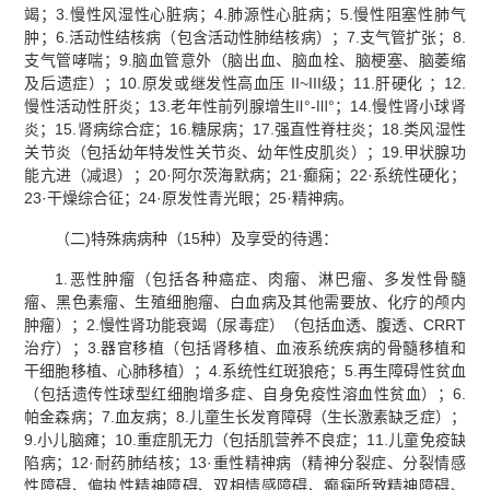
竭；3.慢性风湿性心脏病；4.肺源性心脏病；5.慢性阻塞性肺气
肿；6.活动性结核病（包含活动性肺结核病）；7.支气管扩张；8.
支气管哮喘；9.脑血管意外（脑出血、脑血栓、脑梗塞、脑萎缩
及后遗症）；10.原发或继发性高血压 II~III级；11.肝硬化 ；12.
慢性活动性肝炎；13.老年性前列腺增生Ⅱ°-Ⅲ°；14.慢性肾小球肾
炎；15.肾病综合症；16.糖尿病；17.强直性脊柱炎；18.类风湿性
关节炎（包括幼年特发性关节炎、幼年性皮肌炎）；19.甲状腺功
能亢进（减退）；20·阿尔茨海默病；21·癫痫；22·系统性硬化；
23·干燥综合征；24·原发性青光眼；25·精神病。
（二)特殊病病种（15种）及享受的待遇：
1.恶性肿瘤（包括各种癌症、肉瘤、淋巴瘤、多发性骨髓
瘤、黑色素瘤、生殖细胞瘤、白血病及其他需要放、化疗的颅内
肿瘤）；2.慢性肾功能衰竭（尿毒症）（包括血透、腹透、CRRT
治疗）；3.器官移植（包括肾移植、血液系统疾病的骨髓移植和
干细胞移植、心肺移植）；4.系统性红斑狼疮；5.再生障碍性贫血
（包括遗传性球型红细胞增多症、自身免疫性溶血性贫血）；6.
帕金森病；7.血友病；8.儿童生长发育障碍（生长激素缺乏症）；
9.小儿脑瘫；10.重症肌无力（包括肌营养不良症；11.儿童免疫缺
陷病；12·耐药肺结核；13·重性精神病（精神分裂症、分裂情感
性障碍、偏执性精神障碍、双相情感障碍、癫痫所致精神障碍、