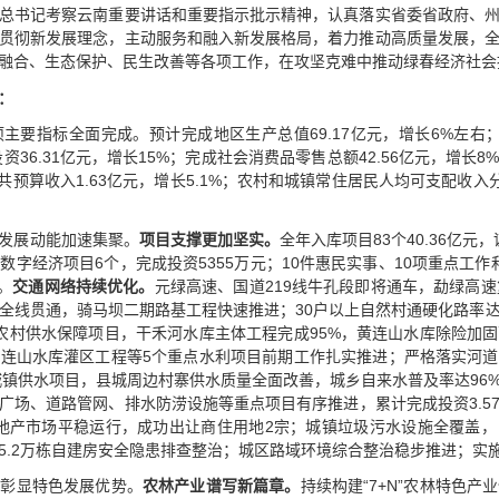
总书记考察云南重要讲话和重要指示批示精神，认真落实省委省政府、
贯彻新发展理念，主动服务和融入新发展格局，着力推动高质量发展，
融合、生态保护、民生改善等各项工作，在攻坚克难中推动绿春经济社会
：
主要指标全面完成。预计完成地区生产总值69.17亿元，增长6%左右；
资36.31亿元，增长15%；完成社会消费品零售总额42.56亿元，增长8
共预算收入1.63亿元，增长5.1%；农村和城镇常住居民人均可支配收入分别
发展动能加速集聚。
项目支撑更加坚实。
全年入库项目83个40.36亿元
字经济项目6个，完成投资5355万元；10件惠民实事、10项重点工作
。
交通网络持续优化。
元绿高速、国道219线牛孔段即将通车，勐绿高速
全线贯通，骑马坝二期路基工程快速推进；30户以上自然村通硬化路率达
农村供水保障项目，干禾河水库主体工程完成95%，黄连山水库除险加
连山水库灌区工程等5个重点水利项目前期工作扎实推进；严格落实河
城镇供水项目，县城周边村寨供水质量全面改善，城乡自来水普及率达96
广场、道路管网、排水防涝设施等重点项目有序推进，累计完成投资3.5
房地产市场平稳运行，成功出让商住用地2宗；城镇垃圾污水设施全覆盖，
5.2万栋自建房安全隐患排查整治；城区路域环境综合整治稳步推进；实
续彰显特色发展优势。
农林产业谱写新篇章。
持续构建“7+N”农林特色