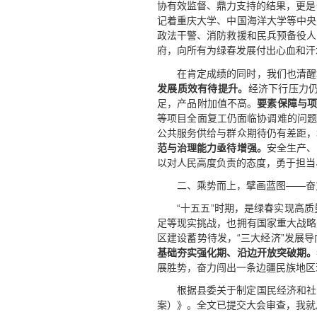
协有效监督、鼎力支持的结果，更是
记着重庆大学、中国海洋大学等中央
政法干警、消防救援和民兵预备役人
府，向所有为绿春发展付出心血和汗
在肯定成绩的同时，我们也清醒
发展质效有待提升。
经济下行压力
足，产品附加值不高。
要素保障与
等项目全面复工仍面临协调难的问题
公共服务供给与群众期待仍有差距，
范与治理能力亟待增强。
安全生产、
以对人民高度负责的态度，勇于担当
二、乘势而上，擘画蓝图——奋
“十五五”时期，是绿春实现高
足等现实挑战，也拥有国家重大战略
区建设蓄势待发，“三大经济”发展
基础夯实强化期、沿边开放突破期。
展胜势，奋力闯出一条边疆民族地区
根据县委关于制定国民经济和社
案）》。全文已提交大会审查，我就