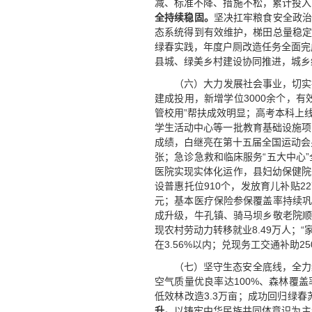
减、标准不降、措施不松，累计投入1.
全持续稳固。
坚决扛牢粮食安全政治
态系统得到有效维护，梯田总量稳定
绿春实践，年度户厕改造任务全面完
县城、绿美乡村建设协同推进，城乡绿
（六）大力发展社会事业，切实
建成投用，新增学位3000余个，
管校用”帮扶成效明显；高考本科上线
学生活动中心等一批教育基础设施项
成绩，白继亮在第十五届全国运动会
张；急诊急救和临床服务“五大中心
医院实现实体化运作，县妇幼保健院
设普惠托位910个，发放育儿补贴22
元；基本医疗保险参保覆盖率持续巩
成升级，牛孔镇、骑马坝乡敬老院顺
现农村劳动力转移就业8.49万人；
在3.56%以内；兑现务工交通补助
（七）坚守生态安全底线，全力
空气质量优良率达100%、森林覆盖
低效林改造3.3万亩；成功回归绿春
升。
以铸牢中华民族共同体意识为主