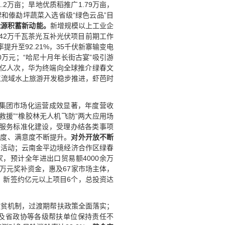
2万亩；旱地优质稻推广1.79万亩，
和傣勐坪蔬菜入选省级“绿色云品”目
能源积蓄新动能。
新增规模以上工业企
镇42万千瓦茶光互补光伏项目前期工作
升至92.21%，35千伏新寨输变电
0万元；“哈尼十月年长街古宴”吸引游
客4亿人次，华为终端向全球推介绿春文
江流域水上旅游开发稳步推进，虾芭时
集团市场化运营成效显著，年度营收
测救援”“橡胶林无人机飞防”两大应用场
服务标准化建设，受理办结各类事项
便捷度、满意度不断提升。
对外开放不断
流活动；云南金平边境经济合作区绿春
，预计全年进出口贸易额4000余万
4万元奖补资金，惠及67家市场主体，
，新签约亿元以上项目6个，总投资达
致贫机制，过渡期帮扶政策全面落实；
学及省政协等各级帮扶单位保持责任不