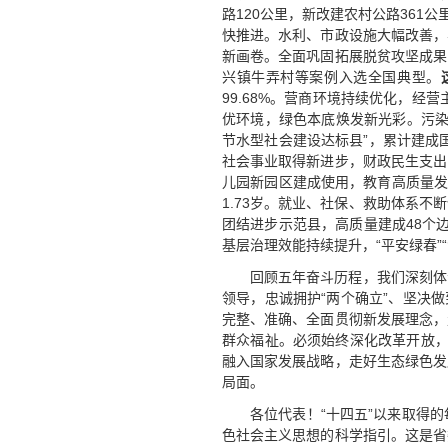
路120公里，新改建农村公路361
快推进。水利、市政设施大幅改善，
新画卷。全面巩固拓展脱贫攻坚成果
兴镇牛弄村等案例入选全国典型。
99.68%。营商环境持续优化，经
优环境，绿色本底焕发新光彩。污染
节水型社会建设达标县”，累计建成
社会事业取得新进步，财政民生支出占
儿园新园区建成使用，教育高质量发
1.73岁。就业、社保、救助体系不
团结进步示范县，高质量建成48个
基层治理效能持续提升，“平安绿春”
回顾五年奋斗历程，我们深刻体
领导，忠诚拥护“两个确立”、坚决
完整、准确、全面贯彻新发展理念，
群众福祉。必须始终深化改革开放，
融入国家发展战略，走好生态绿色发
局面。
各位代表！“十四五”以来取得
色社会主义思想的科学指引。这是省