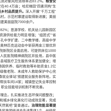
测对象风险消除率达83.2%。
粮食安
40.4万亩；哈尼梯田“四素同构”生
美乡村品质提升。
深入开展“千万工程”
福村，示范村寨建设取得新进展；美丽
建美丽庭院7000余户。
3.82%；思源学校、机关幼儿园新园区
源供给能力明显增强；“组团式”“省
；牛孔中学扩建、二中教学楼、高级中学
残奥林匹克运动会中斩获两金三银优异
医院新院区全面启用，可提供床位1000
县人民医院精神病院区并投用，县中医
，县域医疗卫生服务体系更加健全；增
困供养、临时救助等补助资金1.2亿
县级敬老院、未成年人救助保护中心完
绿春就业驿站”搭建就业服务新阵地，实
业帮扶车间14家；城镇登记失业率控制
化，职业技能培训机制不断完善。
山理念，扎实推进生态环保问题整改；
运动和城乡绿化美化行动成效显著，完成
天然氧吧”复查通过。
治理效能显著提
省级民族团结进步先进集体1个，州级民