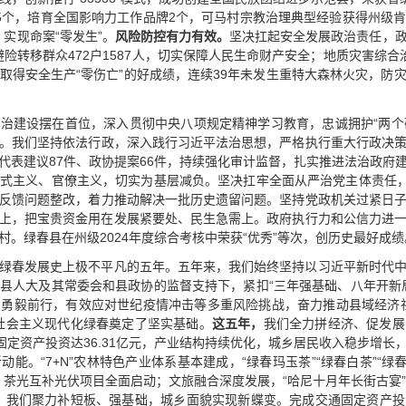
5个，培育全国影响力工作品牌2个，可马村宗教治理典型经验获得州级
，实现命案“零发生”。
风险防控有力有效。
坚决扛起安全发展政治责任，政府
织避险转移群众472户1587人，切实保障人民生命财产安全；地质灾害综
取得安全生产“零伤亡”的好成绩，连续39年未发生重特大森林火灾，防
治建设摆在首位，深入贯彻中央八项规定精神学习教育，忠诚拥护“两个确
。我们坚持依法行政，深入践行习近平法治思想，严格执行重大行政决
代表建议87件、政协提案66件，持续强化审计监督，扎实推进法治政府
式主义、官僚主义，切实为基层减负。坚决扛牢全面从严治党主体责任，
反馈问题整改，着力推动解决一批历史遗留问题。坚持党政机关过紧日
以上，把宝贵资金用在发展紧要处、民生急需上。政府执行力和公信力进
。绿春县在州级2024年度综合考核中荣获“优秀”等次，创历史最好成绩
绿春发展史上极不平凡的五年。五年来，我们始终坚持以习近平新时代
县人大及其常委会和县政协的监督支持下，紧扣“三年强基础、八年开新
勇毅前行，有效应对世纪疫情冲击等多重风险挑战，奋力推动县域经济
社会主义现代化绿春奠定了坚实基础。
这五年，
我们全力拼经济、促发展
，固定资产投资达36.31亿元，产业结构持续优化，城乡居民收入稳步增长
能。“7+N”农林特色产业体系基本建成，“绿春玛玉茶”“绿春白茶”“绿
茶光互补光伏项目全面启动；文旅融合深度发展，“哈尼十月年长街古宴”
，
我们聚力补短板、强基础，城乡面貌实现新蝶变。完成交通固定资产投资