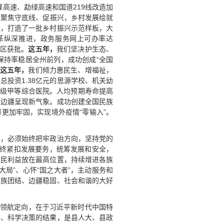
绿高速、勐绿高速和国道219线改造加
们聚焦守底线、促振兴，乡村发展绘就
元，打造了一批乡村振兴示范样板，大
革纵深推进，政务服务网上可办率达
合区获批。
这五年，
我们坚决护生态、
保持率稳居全州前列，成功创成“全国
这五年，
我们倾力惠民生、增福祉，
总投资1.38亿元的思源学校、机关幼
二级甲等综合医院。人均预期寿命提高
谐边疆呈现新气象。成功创建全国民族
更加牢固，实现境外疫情“零输入”。
展，必须始终把牢政治方向，坚持党的
始终紧扣发展要务，统筹发展和安全，
人民利益放在最高位置，持续增进各族
局”、心怀“国之大者”，主动服务和
民族团结、边疆稳固、社会和谐的大好
央领航定向，在于习近平新时代中国特
局、科学决策的结果，是县人大、县政