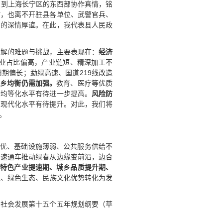
受到上海长宁区的东西部协作真情，铭
时，也离不开驻县各单位、武警官兵、
们的深情厚谊。在此，我代表县人民政
破解的难题与挑战，主要表现在：
经济
业占比偏高，产业链短、精深加工不
期偏长；勐绿高速、国道219线改造
城乡均衡仍需加强。
教育、医疗等优质
务均等化水平有待进一步提高。
风险防
力现代化水平有待提升。对此，我们将
。
不优、基础设施薄弱、公共服务供给不
高速通车推动绿春从边缘变前沿，边合
、特色产业提速期、城乡品质提升期、
位、绿色生态、民族文化优势转化为发
和社会发展第十五个五年规划纲要（草