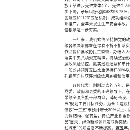
族团结进步先进集体4个、先进个人
步下降，矛盾纠纷化解率达96.75%
警响应和“123”应急机制，成功组
州推广，全年未发生生产安全事故，
设根基进一步夯实。
一年来，我们始终坚持把党的政
级各项决策部署在绿春不折不扣落实
作监督和县政协民主监督，办结人大
落实中央八项规定精神，持续整治形
廉政风险防控，抓实巡视巡察和审计
一般公共预算支出比重保持在80%
孔镇阿东村获评州级信用乡镇和信用村
各位代表！刚刚过去的五年，是
党委、政府和县委的正确领导下，在
带领全县各族干部群众，踔厉奋发、
五”规划主要目标任务，为全面建设
值较“十三五”末预计增长30%以上
力调结构、促转型，特色产业积蓄新动
品”目录；绿色新能源开发取得突破，
线城市”的知名度不断提高。
这五年