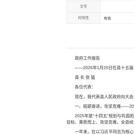
文号
时效性
有效
政府工作报告
——2026年1月20日在县十五
县 长 张 猛
各位代表：
现在，我代表县人民政府向大会
一、砥砺奋进，攻坚克难——20
2025年是“十四五”规划与
目标、乘势而上、攻坚克难，全县经
一年来，在以习近平同志为核心