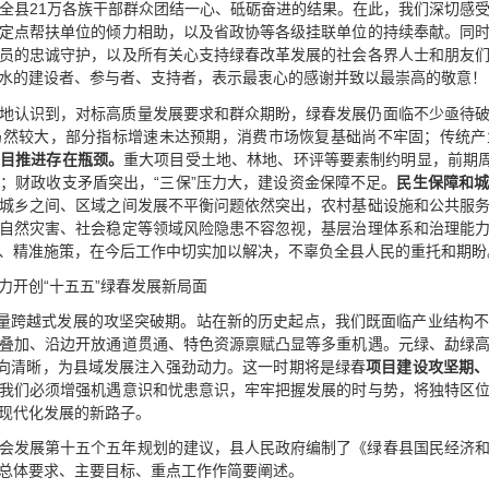
全县21万各族干部群众团结一心、砥砺奋进的结果。在此，我们深切感
定点帮扶单位的倾力相助，以及省政协等各级挂联单位的持续奉献。同
员的忠诚守护，以及所有关心支持绿春改革发展的社会各界人士和朋友
水的建设者、参与者、支持者，表示最衷心的感谢并致以最崇高的敬意！
地认识到，对标高质量发展要求和群众期盼，绿春发展仍面临不少亟待
仍然较大，部分指标增速未达预期，消费市场恢复基础尚不牢固；传统产
项目推进存在瓶颈。
重大项目受土地、林地、环评等要素制约明显，前期周
；财政收支矛盾突出，“三保”压力大，建设资金保障不足。
民生保障和
城乡之间、区域之间发展不平衡问题依然突出，农村基础设施和公共服
自然灾害、社会稳定等领域风险隐患不容忽视，基层治理体系和治理能
、精准施策，在今后工作中切实加以解决，不辜负全县人民的重托和期盼
力开创“十五五”绿春发展新局面
质量跨越式发展的攻坚突破期。站在新的历史起点，我们既面临产业结构
叠加、沿边开放通道贯通、特色资源禀赋凸显等多重机遇。元绿、勐绿
导向清晰，为县域发展注入强劲动力。这一时期将是绿春
项目建设攻坚期
我们必须增强机遇意识和忧患意识，牢牢把握发展的时与势，将独特区
现代化发展的新路子。
会发展第十五个五年规划的建议，县人民政府编制了《绿春县国民经济
总体要求、主要目标、重点工作作简要阐述。