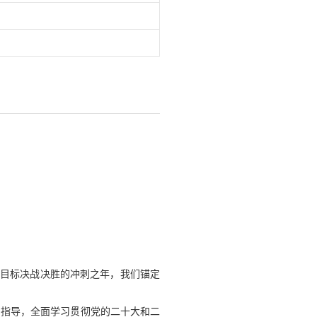
础”目标决战决胜的冲刺之年，我们锚定
为指导，全面学习贯彻党的二十大和二