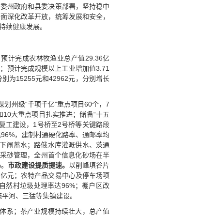
州委州政府和县委决策部署，坚持稳中
全面深化改革开放，统筹发展和安全，
持续健康发展。
预计完成农林牧渔业总产值29.36亿
%；预计完成规模以上工业增加值3.71
为15255元和42962元，分别增长
，谋划州级“千项千亿”重点项目60个，7
和10大重点项目扎实推进；储备“十五
复工建设，1号桥至2号桥等关键路段
96%，建制村通硬化路率、通邮率均
固下闸蓄水；路俄水库灌溉供水、茨通
道采砂管理，全州首个信息化砂场在半
%。
市政建设提质提速。
以削峰填谷片
7亿元；农特产品交易中心及停车场项
自然村垃圾处理率达96%；棚户区改
施平河、三猛等集镇建设。
产业体系；茶产业规模持续壮大，总产值