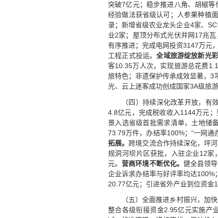
突破7亿元；稳步推进八角、胡椒等传
经验做法获省级认可；人参果种植面
录；新增省级农业龙头企业4家、SC
业2家；屋顶分布式光伏并网17兆瓦
有序推进；完成电网投资3147万元
工程正式投运。
全域旅游绽放新光
客10.35万人次，实现旅游总花费
旅特色；非遗保护传承成效显著，3
光、云上迷客成功创成国家3A级旅游
（四）持续深化改革开放，有
4.8亿元，完成税收收入1144万元
景入选省级首批需求清单，土地储
73.79万件，办结率100%；“
拓展。
跨境交流合作持续深化，坪河
规洞河坝片区获批，入驻企业12家
元。
营商环境不断优化。
健全县领导
企业诉求办结率与好评率均达100
20.77亿元；引进省外产业到位资金1
（五）全面推进乡村振兴，加快
整合各级衔接资金2.95亿元实施