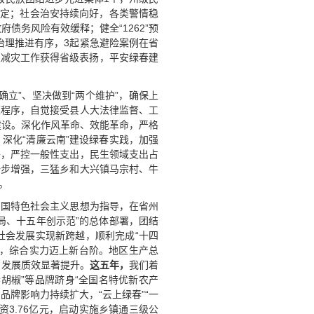
肯定；社会治安持续向好，各类警情稳
债务风险有效缓释；健全“1262”预
合治理推进有序，3起紧急避险案例在省
灾减灾工作获得省级表扬，平安绿春建
立”、坚决做到“两个维护”，确保上
策程序，自觉接受县人大法律监督、工
建设。深化作风革命、效能革命，严格
深化“清廉云南”建设绿春实践，加强
子，严控一般性支出，民生领域支出占
一步增强，三猛乡和大兴镇马宗村、牛
。
中国特色社会主义思想为指导，在省州
局、十五年创示范”的总体部署，团结
社会发展实现新跨越，顺利完成“十四
，综合实力迈上新台阶。地区生产总
，发展质效显著提升。
这五年，
我们着
春胡椒”等品牌跻身“全国名特优新农产
品牌影响力持续扩大，“云上绿春”“一
3.76亿元，启动实施乡镇通三级公