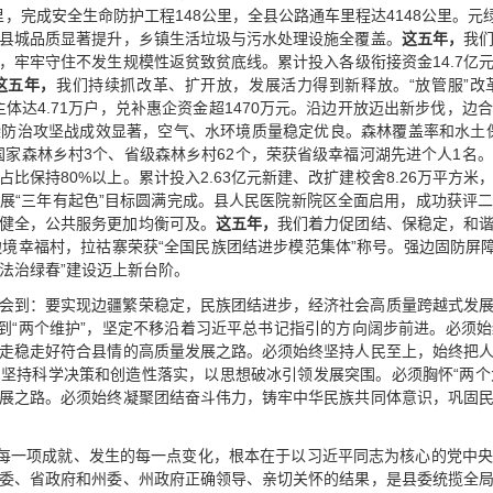
公里，完成安全生命防护工程148公里，全县公路通车里程达4148公里。元
县城品质显著提升，乡镇生活垃圾与污水处理设施全覆盖。
这五年，
我
，牢牢守住不发生规模性返贫致贫底线。累计投入各级衔接资金14.7亿
这五年，
我们持续抓改革、扩开放，发展活力得到新释放。“放管服”改
营主体达4.71万户，兑补惠企资金超1470万元。沿边开放迈出新步伐，边
防治攻坚战成效显著，空气、水环境质量稳定优良。森林覆盖率和水土
国家森林乡村3个、省级森林乡村62个，荣获省级幸福河湖先进个人1名。
比保持80%以上。累计投入2.63亿元新建、改扩建校舍8.26万平方米，
展“三年有起色”目标圆满完成。县人民医院新院区全面启用，成功获评
断健全，公共服务更加均衡可及。
这五年，
我们着力促团结、保稳定，和
边境幸福村，拉祜寨荣获“全国民族团结进步模范集体”称号。强边固防屏障
“法治绿春”建设迈上新台阶。
会到：要实现边疆繁荣稳定，民族团结进步，经济社会高质量跨越式发
做到“两个维护”，坚定不移沿着习近平总书记指引的方向阔步前进。必须
走稳走好符合县情的高质量发展之路。必须始终坚持人民至上，始终把
坚持科学决策和创造性落实，以思想破冰引领发展突围。必须胸怀“两个大
展之路。必须始终凝聚团结奋斗伟力，铸牢中华民族共同体意识，巩固
的每一项成就、发生的每一点变化，根本在于以习近平同志为核心的党中
委、省政府和州委、州政府正确领导、亲切关怀的结果，是县委统揽全