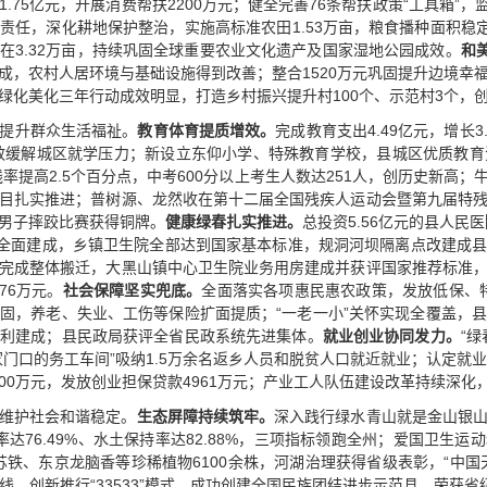
75亿元，开展消费帮扶2200万元；健全完善76条帮扶政策“工具箱”，监
责任，深化耕地保护整治，实施高标准农田1.53万亩，粮食播种面积稳定在
在3.32万亩，持续巩固全球重要农业文化遗产及国家湿地公园成效。
和
成，农村人居环境与基础设施得到改善；整合1520万元巩固提升边境幸
化美化三年行动成效明显，打造乡村振兴提升村100个、示范村3个，创
提升群众生活福祉。
教育体育提质增效。
完成教育支出4.49亿元，增长
有效缓解城区就学压力；新设立东仰小学、特殊教育学校，县城区优质教育资
率提高2.5个百分点，中考600分以上考生人数达251人，创历史新高
目扎实推进；普树源、龙然收在第十二届全国残疾人运动会暨第九届特
男子摔跤比赛获得铜牌。
健康绿春扎实推进。
总投资5.56亿元的县人民
”全面建成，乡镇卫生院全部达到国家基本标准，规洞河坝隔离点改建成
完成整体搬迁，大黑山镇中心卫生院业务用房建成并获评国家推荐标准
76万元。
社会保障坚实兜底。
全面落实各项惠民惠农政策，发放低保、特
固，养老、失业、工伤等保险扩面提质；“一老一小”关怀实现全覆盖，
利建成；县民政局获评全省民政系统先进集体。
就业创业协同发力。
“
“家门口的务工车间”吸纳1.5万余名返乡人员和脱贫人口就近就业；认定就
2500万元，发放创业担保贷款4961万元；产业工人队伍建设改革持续深
维护社会和谐稳定。
生态屏障持续筑牢。
深入践行绿水青山就是金山银
率达76.49%、水土保持率达82.88%，三项指标领跑全州；爱国卫生
苏铁、东京龙脑香等珍稀植物6100余株，河湖治理获得省级表彰，“中国
线，创新推行“33533”模式，成功创建全国民族团结进步示范县，荣获