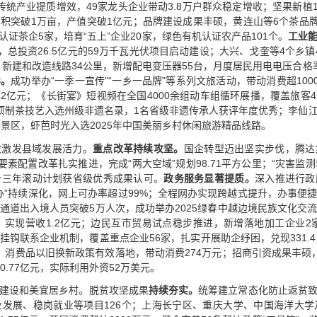
统产业提质增效，49家龙头企业带动3.8万户群众稳定增收；坚果新植1.
积突破1万亩，产值突破1亿元；品牌建设成果丰硕，黄连山等6个茶品牌
认证茶企5家，培育“五上”企业20家，绿色有机认证农产品101个。
工业
，总投资26.5亿元的59万千瓦光伏项目启动建设；大兴、戈奎等4个乡
，新建和改造线路34公里，新增配电变压器55台，月度居民用电电压合格率提
彩。
成功举办“一季一宣传”“一乡一品牌”等系列文旅活动，带动消费超100
1.12亿元；《长街宴》短视频在全国4000余组动车组循环展播，覆盖旅
项制茶技艺入选州级非遗名录，1名省级非遗传承人获评年度优秀；李仙
景区，虾芭时光入选2025年中国美丽乡村休闲旅游精品线路。
效激发县域发展活力。
重点改革持续攻坚。
国企转型迈出坚实步伐，腾达
；要素配置改革扎实推进，完成“两大空域”规划98.71平方公里；“灾害监
备三年滚动计划获省级优秀成果认可。
政务服务显著提质。
深入推进行政
一网通办”持续深化，网上可办率超过99%；全程网办实现跨越式提升，办事
通道出入境人员突破5万人次，成功举办2025绿春中越边境民族文化交
，实现营收1.2亿元；边民互市贸易试点稳步推进，新增落地加工企业2家
挂钩联系企业机制，覆盖重点企业56家，扎实开展助企纾困，兑现331.
%；消费品以旧换新政策有效落地，带动消费274万元；招商引资成果丰硕
0.77亿元，实际利用外资52万美元。
建设和美宜居乡村。脱贫攻坚成果
持续夯实。
统筹建立常态化防止返贫
产业发展、稳岗就业等项目126个；上海长宁区、重庆大学、中国海洋大