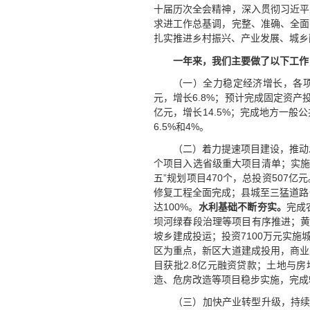
十届历次全会精神，深入贯彻习近平
求进工作总基调，完整、准确、全面
扎实推进乡村振兴、产业发展、城乡
一年来，我们主要做了以下工作
（一）全力稳定经济增长，各项
元，增长6.8%；预计完成固定资产投
亿元，增长14.5%；完成地方一般公
6.5%和4%。
（二）着力提速项目建设，推动
个项目入选省级重大项目清单；实施数
五”规划项目470个，总投资507亿元
修复工程全面完成；县城至三猛道路
达100%。
水利基础不断夯实。
完成
坝河绿春段治理等项目有序推进；黄
坡乡建成投运；投资7100万元实施
区为重点，新区大道建成投用，商业
目获批2.8亿元融资贷款；土地与
造、危房改造等项目稳步实施，完成
（三）加快产业转型升级，持