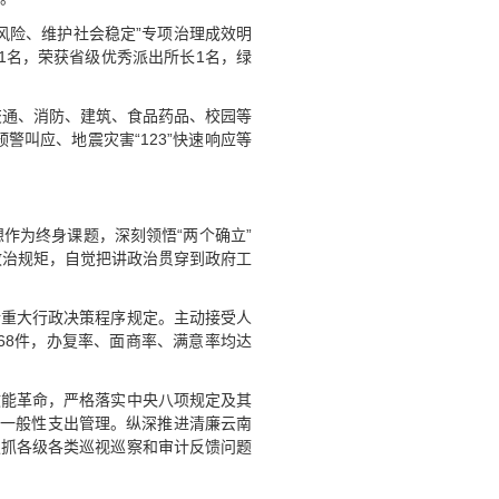
风险、维护社会稳定”专项治理成效明
1名，荣获省级优秀派出所长1名，绿
好交通、消防、建筑、食品药品、校园等
警叫应、地震灾害“123”快速响应等
作为终身课题，深刻领悟“两个确立”
和政治规矩，自觉把讲政治贯穿到政府工
行重大行政决策程序规定。主动接受人
68件，办复率、面商率、满意率均达
效能革命，严格落实中央八项规定及其
等一般性支出管理。纵深推进清廉云南
狠抓各级各类巡视巡察和审计反馈问题