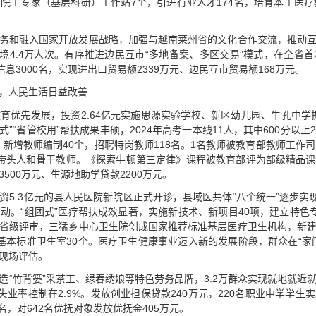
院士专家（基层科研）工作站7个，引进行业人才174名，培育本土医疗
务和融入国家开放发展战略，加强与越南莱州省的文化合作交流，推动
入境4.4万人次。有序推进边民互市“多地备案、多区交易”模式，在全省
息3000名，实现进出口贸易额2339万元、边民互市贸易额168万元。
，人民生活日益改善
育优先发展，投资2.64亿元实施思源实验学校、新区幼儿园、牛孔中学扩
式”“省管校用”帮扶成果丰硕，2024年高考一本线11人，其中600分以
心，新增教师编制40个，招聘特岗教师118名。1名教师被教育部教师工作
带头人和骨干教师。《探索牛顿第三定律》课程被教育部评为部级精品
500万元、生源地助学贷款2200万元。
资5.3亿元的县人民医院新院区正式开诊，县域医共体“八个统一”逐步实
动。“组团式”医疗帮扶成效显著，实施新技术、新项目40项，建立特色
省级评审，三猛乡中心卫生院创成国家推荐标准基层医疗卫生机构，新
基本标准卫生室30个。医疗卫生健康事业迈入新的发展阶段，群众在“家
现场评估。
造“竹背篓”采茶工、绿春绣娘等特色劳务品牌，3.2万群众实现就地就近就
失业率控制在2.9%。发放创业担保贷款240万元，220名职业中学学
名，对642名优抚对象发放优抚金405万元。