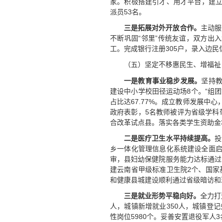
家。积极搭建引才、用才平台，建立
派员53名。
三是拓展对外开放合作。
主动服
不断巩固“邻里”传统友谊，双方出
工。完成银行注册305户，录入边民信
（五）坚定不移惠民生、增福祉
一是
教育事业稳步发展。
坚持教
建设中小学校田径运动场8个。“组团
占比达67.77%。成立教师发展中
政府表彰，5名教师被评为省级学科
合改革试点县。落实各类学生资助金3
二是
医疗卫生水平持续提高。
投
乡一体化管理信息化系统建设全面启
审，县妇幼保健院服务能力达标通过
建云南省甲级标准卫生院2个、国家
和健康县城建设顺利通过省级暗访和
三是就业形势平稳向好。
全力打
人，城镇新增就业350人，城镇登记
性岗位5980个。妥善安置退役军人3