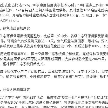
民生支出占比达75%，10项惠民便民实事基本办结，10项重点工作和1
众纳入城乡低保，424名特困人员纳入特困救助供养。及时发放3764名困难
50户，开展智力精神重度残疾人居家托养服务100名。实现县、乡、村
人2949万元。
，绿色底蕴更加厚实
生态环保督察反馈问题整改，完成第二轮中央、省级生态环保督察反馈问
2件。环境空气有效监测天数达351天，空气质量达到国家二级标准。深
成乡镇及以上集中式饮用水水源地规范化建设13个、水质达标率100%，
历史遗留废弃矿山、国土空间等生态系统保护和修复，完成森林采伐更新造
.4亿元实施国债森林草原防火阻隔系统项目，完成森林防火通道284公里
、桐株梯田生态系统日趋完善。
城乡绿化美化三年行动收官战，建成绿美城镇1个、绿美社区10个、绿美
个。确定绿春苏铁、小叶榕和茶花、樱花为“县树”“县花”。持续推进碳
，社会大局和谐稳定
合“道中华·曼行国道219”活动，高位推动“枝繁干壮”“幸福花开”“石榴
院表彰为“全国民族团结进步模范集体”。打造现代化边境幸福村升级版，
兴边富民新画卷。深入推进“润土培根”工程，民族宗教事务治理水平明显提