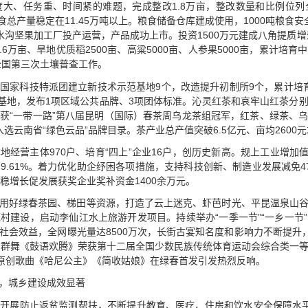
大、任务重、时间紧的难题，完成整改1.8万亩，整改数量和比例位
县粮食总产量稳定在11.45万吨以上。粮食储备仓库建成使用，1000吨粮食安
沟坚果加工厂投产运营，产品成功上市。投资1500万元建成八角提质增
.6万亩、旱地优质稻2500亩、高粱5000亩、人参果5000亩，累计培育
成全国第三次土壤普查工作。
国家科技特派团建立新技术示范基地9个，改造提升初制所9个，累计培育
基地，发布1项区域公共品牌、3项团体标准。沁灵红茶和哀牢山红茶分别荣
获“一带一路”第八届昆明（国际）春茶周乌龙茶组冠军，红茶、绿茶、
选云南省“绿色云品”品牌目录。茶产业总产值突破6.5亿元、亩均2600
地经营主体970户、培育“四上”企业16户，创历史新高。规上工业增加值
长9.61%。着力优化助企纾困各项措施，支持科技创新、制造业发展减免
稳增长促发展获奖企业奖补资金1400余万元。
用好绿春茶园、梯田等资源，打造了云上迷克、虾芭时光、平昆温泉山
村建设，启动李仙江水上旅游开发项目。持续举办“一季一节”“一乡一节
社会效益，全网曝光量达8500万次，长街古宴知名度和影响力不断提升，
，群舞《鼓语欢腾》荣获第十二届全国少数民族传统体育运动会综合类一
。原创歌曲《哈尼公主》《简收姑娘》在绿春首发引发热烈反响。
，城乡建设成效显著
实开展防止返贫监测帮扶，不断提升教育、医疗、住房和饮水安全保障水