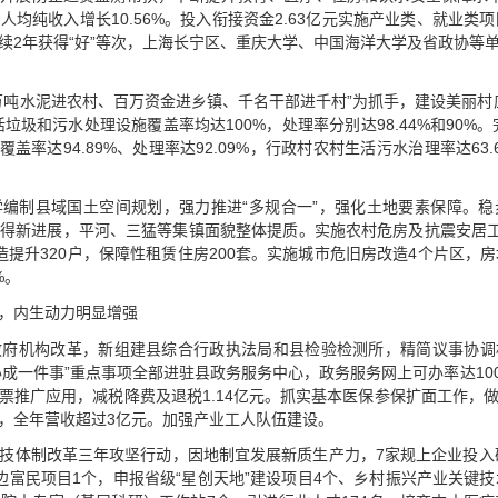
均纯收入增长10.56%。投入衔接资金2.63亿元实施产业类、就业类
2年获得“好”等次，上海长宁区、重庆大学、中国海洋大学及省政协等单
万吨水泥进农村、百万资金进乡镇、千名干部进千村”为抓手，建设美丽村庄
垃圾和污水处理设施覆盖率均达100%，处理率分别达98.44%和90%
覆盖率达94.89%、处理率达92.09%，行政村农村生活污水治理率达63
学编制县域国土空间规划，强力推进“多规合一”，强化土地要素保障。
得新进展，平河、三猛等集镇面貌整体提质。实施农村危房及抗震安居工
提升320户，保障性租赁住房200套。实施城市危旧房改造4个片区，房地
%。
，内生动力明显增强
府机构改革，新组建县综合行政执法局和县检验检测所，精简议事协调机构
效办成一件事”重点事项全部进驻县政务服务中心，政务服务网上可办率达1
票推广应用，减税降费及退税1.14亿元。抓实基本医保参保扩面工作，
，全年营收超过3亿元。加强产业工人队伍建设。
技体制改革三年攻坚行动，因地制宜发展新质生产力，7家规上企业投入研
边富民项目1个，申报省级“星创天地”建设项目4个、乡村振兴产业关键技