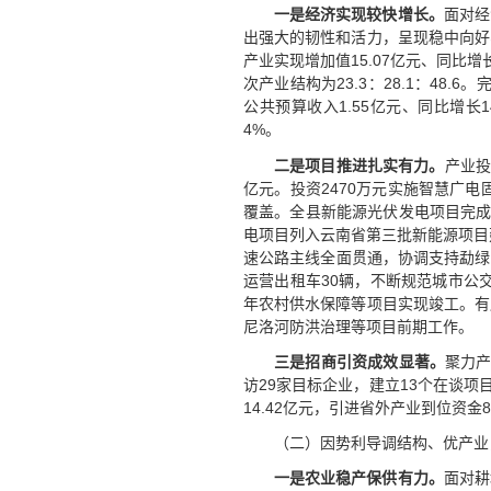
一是经济实现较快增长。
面对经
出强大的韧性和活力，呈现稳中向好、
产业实现增加值15.07亿元、同比增长
次产业结构为23.3：28.1：48.
公共预算收入1.55亿元、同比增长
4%。
二是项目推进扎实有力。
产业投
亿元。投资2470万元实施智慧广电
覆盖。全县新能源光伏发电项目完成投
电项目列入云南省第三批新能源项目建
速公路主线全面贯通，协调支持勐绿
运营出租车30辆，不断规范城市公
年农村供水保障等项目实现竣工。有
尼洛河防洪治理等项目前期工作。
三是招商引资成效显著。
聚力产
访29家目标企业，建立13个在谈
14.42亿元，引进省外产业到位资金
（二）因势利导调结构、优产业
一是
农业稳产保供有力。
面对耕