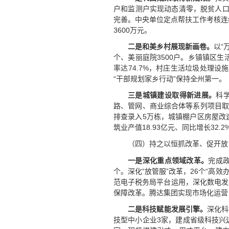
户和监测户实现动态清零，脱贫人口人
完善。中央单位定点帮扶工作考核连续
3600万元。
二是和美乡村展现新画卷。
以“
个、美丽庭院3500户。乡镇镇区生活
率达74.7%，村庄生活垃圾处理设施
“干部规划家乡行动”保持全州第一。
三是城镇建设取得新进展。
科
路、管网、商业综合体等系列项目取
排查录入5万栋，城镇棚户区房屋改造
筑业产值18.93亿元、同比增长32.2
（四）持之以恒抓改革、促开放
一是深化重点领域改革。
完成政
个。深化“放管服”改革，26个“高
范电子税务局平台运用，深化数电发
保障改革。腾达集团实现市场化运营
二是科技赋能发展引擎。
深化科
技型中小企业3家，建成省级科技兴