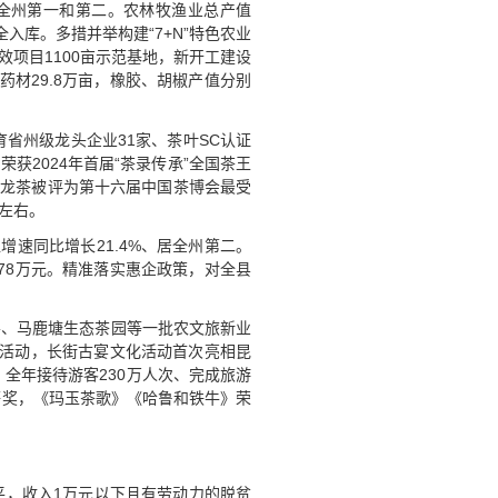
列全州第一和第二。农林牧渔业总产值
全入库。多措并举构建“7+N”特色农业
效项目1100亩示范基地，新开工建设
中药材29.8万亩，橡胶、胡椒产值分别
省州级龙头企业31家、茶叶SC认证
获2024年首届“茶录传承”全国茶王
乌龙茶被评为第十六届中国茶博会最受
元左右。
增速同比增长21.4%、居全州第二。
478万元。精准落实惠企政策，对全县
谷、马鹿塘生态茶园等一批农文旅新业
”活动，长街古宴文化活动首次亮相昆
全年接待游客230万人次、完成旅游
等奖，《玛玉茶歌》《哈鲁和铁牛》荣
平，收入1万元以下且有劳动力的脱贫