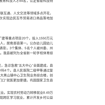
教育科技人才84名，认定省级科技特
互联互通、人文交流等领域多点开花，
首次实现边民互市贸易进口商品落地加
建等重点项目20个，投入1550万元
上2人，居南部县第一。公办幼儿园幼儿
司表彰，3个集体、5名个人被州委、州
课。我县被列为全省新一轮学校体育综
现，急诊急救“五大中心”全面建成，县
专科4个。县人民医院二级甲等通过复
建大黑山镇中心卫生院业务综合楼，创
门口”就医更加便捷。巩固国家卫生县
业。实现农村劳动力转移就业8.49万
生实现跨区学习就业，累计开发乡村公益