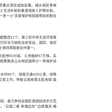
0项重点项目成效显著。城乡居民参保
残疾人生活补助和重度残疾人护理补助，
“一老一小”关爱保护和挂联帮扶机制全
题整改21个，第三轮中央生态环保督
入打好水污染防治攻坚战，国控、省控
水土保持率稳居全州第一。
林8100亩、义务植树47万株，实
。统筹推进山水林田湖草沙一体保护治
乡村80个、绿美交通420公里、绿美
汇交易工作。申报云南省第五批省级“森
红”工程，奋力争创全国民族团结进步示范
“云端二甫·幸福边关”“边境雄关·梅
升。