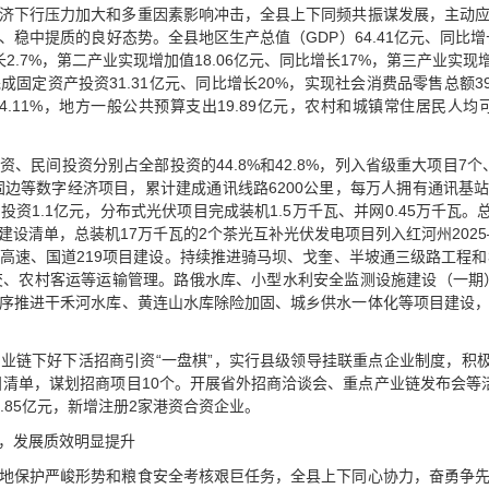
济下行压力加大和多重因素影响冲击，全县上下同频共振谋发展，主动
稳中提质的良好态势。全县地区生产总值（GDP）64.41亿元、同比增
2.7%，第二产业实现增加值18.06亿元、同比增长17%，第三产业实现增
6。完成固定资产投资31.31亿元、同比增长20%，实现社会消费品零售总额3
14.11%，地方一般公共预算支出19.89亿元，农村和城镇常住居民人均
资、民间投资分别占全部投资的44.8%和42.8%，列入省级重大项目7个
固边等数字经济项目，累计建成通讯线路6200公里，每万人拥有通讯基站8
资1.1亿元，分布式光伏项目完成装机1.5万千瓦、并网0.45万千瓦。
设清单，总装机17万千瓦的2个茶光互补光伏发电项目列入红河州2025
高速、国道219项目建设。持续推进骑马坝、戈奎、半坡通三级路工程和
交、农村客运等运输管理。路俄水库、小型水利安全监测设施建设（一期）
序推进干禾河水库、黄连山水库除险加固、城乡供水一体化等项目建设
业链下好下活招商引资“一盘棋”，实行县级领导挂联重点企业制度，积极
项目清单，谋划招商项目10个。开展省外招商洽谈会、重点产业链发布会等
8.85亿元，新增注册2家港资合资企业。
，发展质效明显提升
地保护严峻形势和粮食安全考核艰巨任务，全县上下同心协力，奋勇争