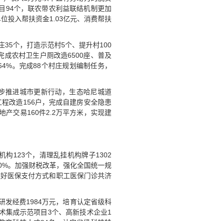
项目94个，联农带农利益联结机制更加
位投入帮扶资金1.03亿元、消费帮扶
35个，打造示范村5个、提升村100
。完成农村卫生户厕改造6500座、普及
.64%。完成88个村庄规划编制任务，
稳步推进城市更新行动，生态哈尼城道
程改造156户，完成自建房安全隐患
产交易160件2.2万平方米，实现建
123个，清理乱挂机构牌子1302
00%。加强财税改革，强化全国统一规
做好医保支付方式和职工医保门诊共济
发经费1984万元，培育认定省级科
术集成示范项目3个、高新技术企业1