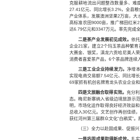
克服耕地流出问题整改数量多、难度
27.41亿元、同比增长3.2%，全
产业体系，发展澳洲坚果2万亩，大水
高标准农田9000亩，推广梯田红米2
达6.79亿元和3347万元。率先完
二是茶产业发展初见成效。
依托
企业21家，建立2个玛玉茶品种繁育
大赛金、银奖，滇龙六贡哈尼美人荣
消费者喜爱茶产品，6个茶品牌连续入
三是工业企业持续发力。
净增本
实现电商交易额7.54亿元、同比增
69家抓有机创名牌育龙头农业企业和
四是
文旅融合
取得实效
。
充分利
态。梅尼新寨纳入省级边境旅游示范
明，市场化运作取得良好经济效益和
总收入30亿元。文艺创作再创佳绩
获红河州第三届群众文化“白鹇奖”
（三）全力以赴固成果、促振兴
一是巩固成果取得新成效。
扎