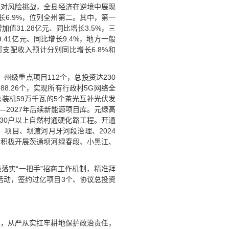
应对风险挑战，全县经济在逆境中展现
长6.9%，位列全州第二。其中，第一
加值31.28亿元、同比增长3.5%，三
9.41亿元、同比增长9.4%，地方一般
可支配收入预计分别同比增长6.8%和
、州级重点项目112个，总投资达230
8.26个，实现所有行政村5G网络全
总装机59万千瓦的5个茶光互补光伏发
—2027年后续新能源项目库。元绿高
30户以上自然村通硬化路工程。开通
项目、坝渡河月牙河段治理、2024
，积极开展茨通坝河绿春段、小黑江、
落实“一把手”招商工作机制，精准拜
活动，签约过亿项目3个、协议总投资
先，从严从实扛牢耕地保护政治责任，