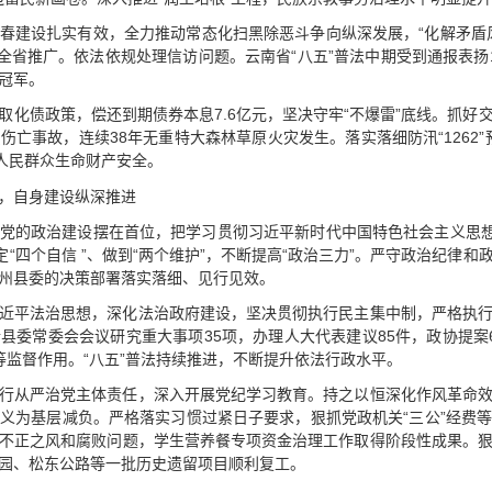
春建设扎实有效，全力推动常态化扫黑除恶斗争向纵深发展，“化解矛盾
被全省推广。依法依规处理信访问题。云南省“八五”普法中期受到通报表扬
冠军。
取化债政策，偿还到期债券本息7.6亿元，坚决守牢“不爆雷”底线。抓
亡事故，连续38年无重特大森林草原火灾发生。落实落细防汛“1262”预
保人民群众生命财产安全。
，自身建设纵深推进
党的政治建设摆在首位，把学习贯彻习近平新时代中国特色社会主义思想
定“四个自信 ”、做到“两个维护”，不断提高“政治三力”。严守政治纪律
州县委的决策部署落实落细、见行见效。
近平法治思想，深化法治政府建设，坚决贯彻执行民主集中制，严格执
县委常委会会议研究重大事项35项，办理人大代表建议85件，政协提案
等监督作用。“八五”普法持续推进，不断提升依法行政水平。
行从严治党主体责任，深入开展党纪学习教育。持之以恒深化作风革命
义为基层减负。严格落实习惯过紧日子要求，狠抓党政机关“三公”经费
不正之风和腐败问题，学生营养餐专项资金治理工作取得阶段性成果。
园、松东公路等一批历史遗留项目顺利复工。