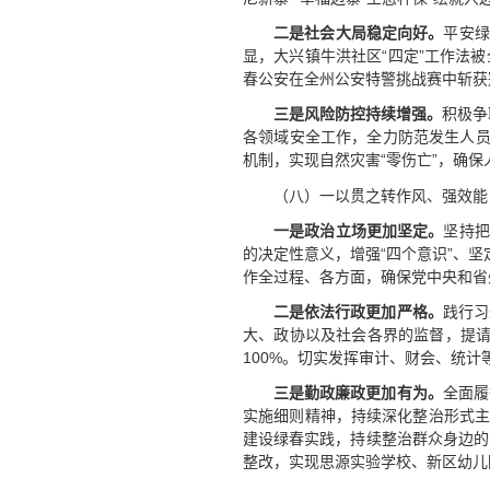
二是
社会大局稳定向好。
平安绿
显，大兴镇牛洪社区“四定”工作法
春公安在全州公安特警挑战赛中斩获
三是风险防控持续增强
。
积极争
各领域安全工作，全力防范发生人员伤
机制，实现自然灾害“零伤亡”，确
（八）一以贯之转作风、强效能
一是政治立场更加坚定。
坚持把
的决定性意义，增强“四个意识”、坚
作全过程、各方面，确保党中央和省
二是依法行政更加严格。
践行习
大、政协以及社会各界的监督，提请
100%。切实发挥审计、财会、统计
三是勤政廉政更加有为。
全面履
实施细则精神，持续深化整治形式主
建设绿春实践，持续整治群众身边的
整改，实现思源实验学校、新区幼儿