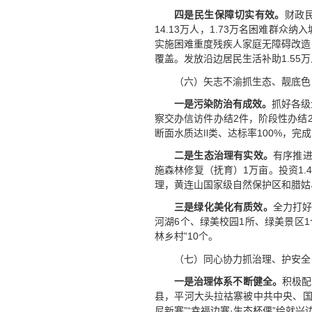
四是民生保障切实有效。
财政
14.13万人，1.73万名困难群
实施困难重度残疾人家庭无障碍改造1
覆盖。发放沿边居民生活补助1.55万
（六）矢志不渝抓生态、靓底色
一是污染防治有成效。
抓好各级
察交办信访件办结2件，阶段性办结
断面水质达Ⅱ类、达标率100%，完
二是生态治理有实效。
有序推进
施森林修复（抚育）1万亩。投资1
理，黄连山国家级自然保护区和腊姑
三是绿化美化有质效。
全力打好
河湖6个、绿美校园1所、绿美景区1
林乡村”10个。
（七）同心协力抓治理、护安全
一是
治理体系不断健全。
积极配
县，平河大头拉祜寨被中共中央、国务
尼新寨”“幸福边寨·生态杯倮”绘就