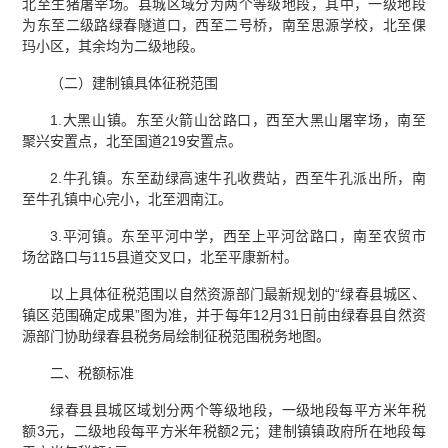
北至生猪屠宰场。县城区域分为两个等级地段，其中，一级地段
为东至二级路绿春隧道口，西至二号桥，南至思源学校，北至倮
玛小区，其余均为二级地段。
（二）建制镇具体征税范围
1.大黑山镇。东至火箭山岔路口，西至大黑山屠宰场，南至
聚兴安置点，北至国道219安置点。
2.牛孔镇。东至勐绿高速牛孔收费站，西至牛孔派出所，南
至牛孔镇中心完小，北至泗南江。
3.平河镇。东至平河中学，西至上平河岔路口，南至农贸市
场岔路口与115县道交叉口，北至平康新村。
以上具体征税范围以自然资源部门最新规划的“绿春县城区、
镇区范围确定成果”图为准，并于每年12月31日前由绿春县自然资
源部门协助绿春县税务局绘制征税范围税务地图。
二、税额标准
绿春县县城区域划分两个等级地段，一级地段每平方米年税
额3元，二级地段每平方米年税额2元；建制镇镇政府所在地段每