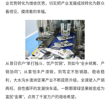
业优势转化为增收优势，切实把产业发展成效转化为群众
看得见、摸得着的幸福。
从昔日农户“单打独斗、忧产忧销”，到如今“全乡统筹、产
销协同”；从害怕丰产滞销，到笃定不愁销路、稳收稳
利，大水沟乡澳洲坚果产业不断提质升级，全速驶入产销
两旺、良性循环的发展快车道。一颗颗翠绿坚果蜕变成为
富民“金果”，点亮了千家万户的增收希望。